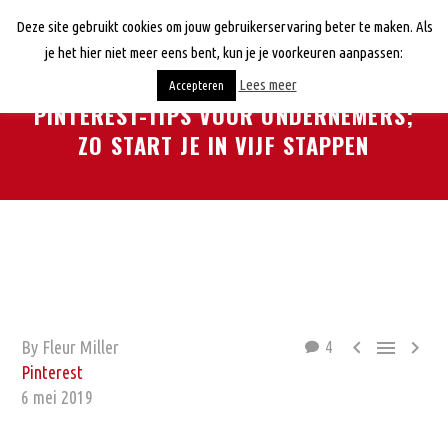
Deze site gebruikt cookies om jouw gebruikerservaring beter te maken. Als
je het hier niet meer eens bent, kun je je voorkeuren aanpassen:
Lees meer
Accepteren
PINTEREST-TIPS VOOR ONDERNEMERS;
ZO START JE IN VIJF STAPPEN



By Fleur Miller
4
Pinterest
6 mei 2019